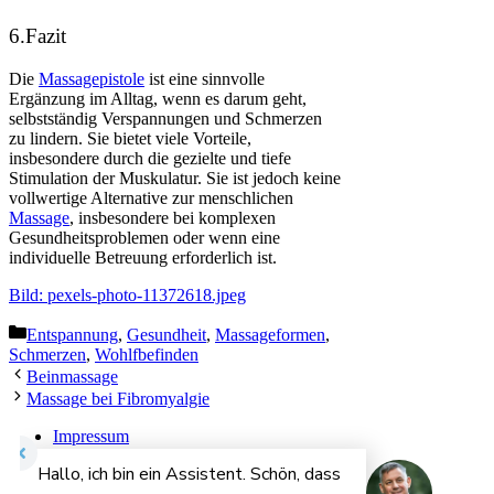
6.Fazit
Die
Massagepistole
ist eine sinnvolle
Ergänzung im Alltag, wenn es darum geht,
selbstständig Verspannungen und Schmerzen
zu lindern. Sie bietet viele Vorteile,
insbesondere durch die gezielte und tiefe
Stimulation der Muskulatur. Sie ist jedoch keine
vollwertige Alternative zur menschlichen
Massage
, insbesondere bei komplexen
Gesundheitsproblemen oder wenn eine
individuelle Betreuung erforderlich ist.
Bild: pexels-photo-11372618.jpeg
Categories
Entspannung
,
Gesundheit
,
Massageformen
,
Schmerzen
,
Wohlfbefinden
Beinmassage
Massage bei Fibromyalgie
Impressum
Datenschutzerklärung
Cookie-Richtlinien