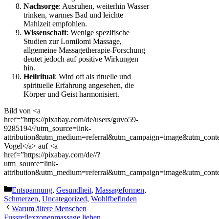
Nachsorge
: Ausruhen, weiterhin Wasser
trinken, warmes Bad und leichte
Mahlzeit empfohlen.
Wissenschaft
: Wenige spezifische
Studien zur Lomilomi Massage,
allgemeine Massagetherapie-Forschung
deutet jedoch auf positive Wirkungen
hin.
Heilritual
: Wird oft als rituelle und
spirituelle Erfahrung angesehen, die
Körper und Geist harmonisiert.
Bild von <a
href=”https://pixabay.com/de/users/guvo59-
9285194/?utm_source=link-
attribution&utm_medium=referral&utm_campaign=image&utm_con
Vogel</a> auf <a
href=”https://pixabay.com/de//?
utm_source=link-
attribution&utm_medium=referral&utm_campaign=image&utm_cont
Categories
Entspannung
,
Gesundheit
,
Massageformen
,
Schmerzen
,
Uncategorized
,
Wohlfbefinden
Warum ältere Menschen
Fussreflexzonenmassage lieben